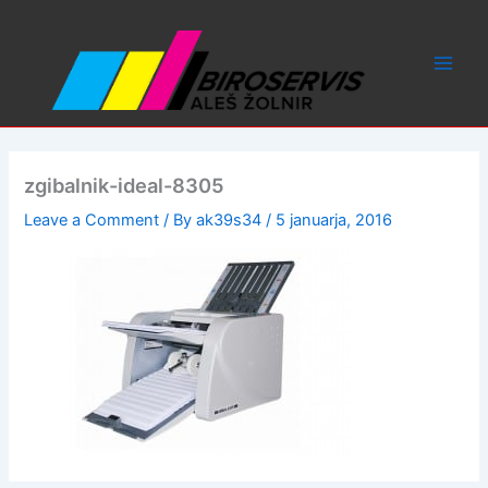
Skip
to
content
zgibalnik-ideal-8305
Leave a Comment
/ By
ak39s34
/
5 januarja, 2016