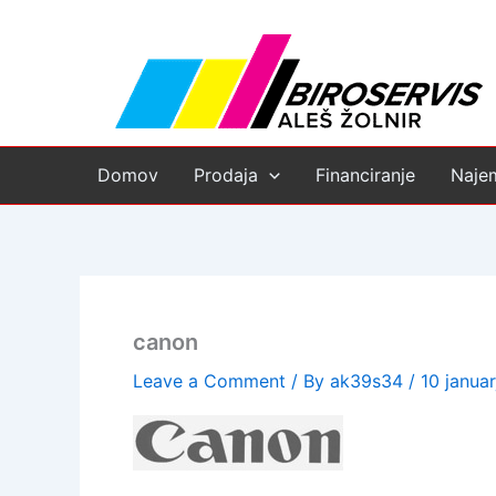
Skip
to
content
Domov
Prodaja
Financiranje
Naje
canon
Leave a Comment
/ By
ak39s34
/
10 januar