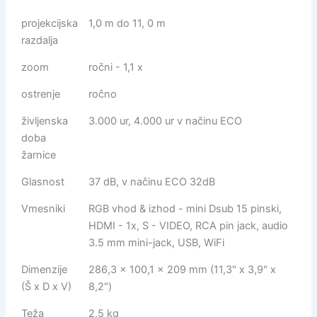
projekcijska
1,0 m do 11, 0 m
razdalja
zoom
ročni - 1,1 x
ostrenje
ročno
življenska
3.000 ur, 4.000 ur v načinu ECO
doba
žarnice
Glasnost
37 dB, v načinu ECO 32dB
Vmesniki
RGB vhod & izhod - mini Dsub 15 pinski,
HDMI - 1x, S - VIDEO, RCA pin jack, audio
3.5 mm mini-jack, USB, WiFi
Dimenzije
286,3 × 100,1 × 209 mm (11,3" x 3,9" x
(Š x D x V)
8,2")
Teža
2,5 kg