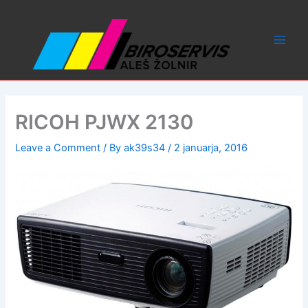
Skip
to
content
RICOH PJWX 2130
Leave a Comment
/ By
ak39s34
/
2 januarja, 2016