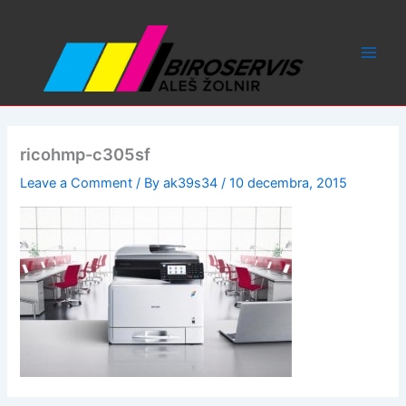
Skip
to
content
ricohmp-c305sf
Leave a Comment
/ By
ak39s34
/
10 decembra, 2015