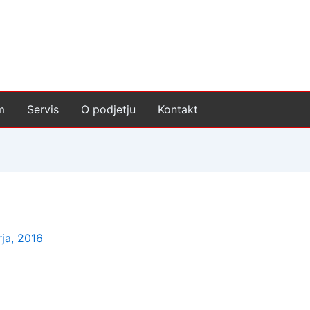
m
Servis
O podjetju
Kontakt
rja, 2016