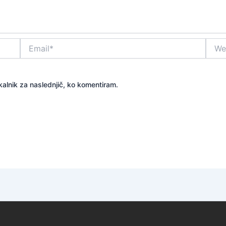
Email*
Websi
kalnik za naslednjič, ko komentiram.