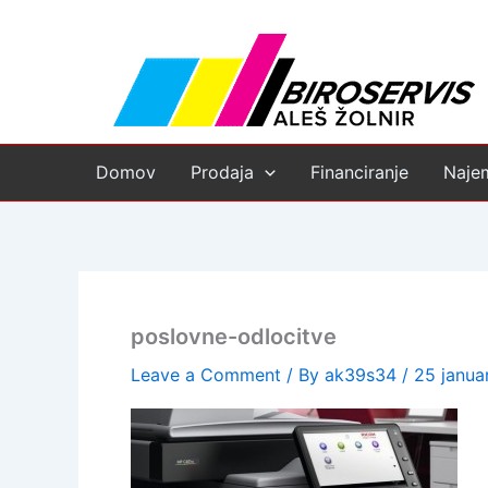
Skip
to
content
Domov
Prodaja
Financiranje
Naje
poslovne-odlocitve
Leave a Comment
/ By
ak39s34
/
25 janua